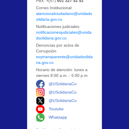
PBX: +(57)
601 327 52 52
Correo Institucional:
atencionalciudadano@unidads
olidaria.gov.co
Notificaciones judiciales:
notificacionesjudiciales@unida
dsolidaria.gov.co
Denuncias por actos de
Corrupción:
soytransparente@unidadsolida
ria.gov.co
Horario de atención: lunes a
viernes 8:00 a.m. - 5:00 p.m.
Logo Facebook
@USolidariaCo
Logo Instagram
@USolidariaCo
Logo X
@USolidariaCo
Logo Youtube
Youtube
Logo Whatsapp
Whatsapp