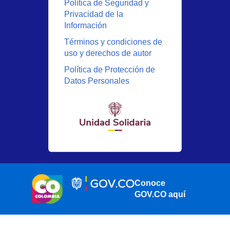
Política de Seguridad y
Privacidad de la
Información
Términos y condiciones de
uso y derechos de autor
Política de Protección de
Datos Personales
Conoce
GOV.CO aquí