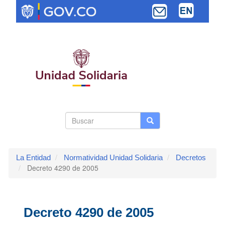
Pasar
al
contenido
principal
Search
Buscar
Buscar
Toggle navi
form
La Entidad
Normatividad Unidad Solidaria
Decretos
Decreto 4290 de 2005
Decreto 4290 de 2005