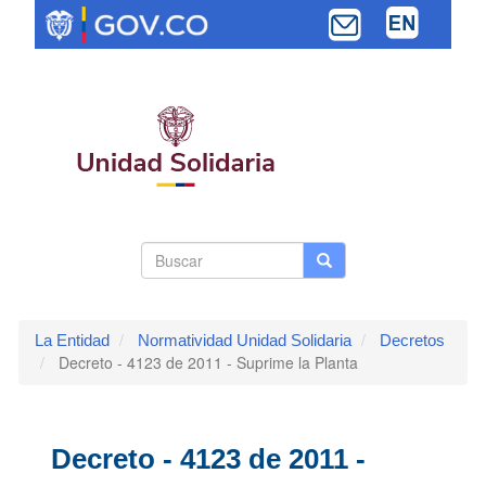
Pasar
al
contenido
principal
Search
Buscar
Buscar
Toggle navi
form
La Entidad
Normatividad Unidad Solidaria
Decretos
Decreto - 4123 de 2011 - Suprime la Planta
Decreto - 4123 de 2011 -