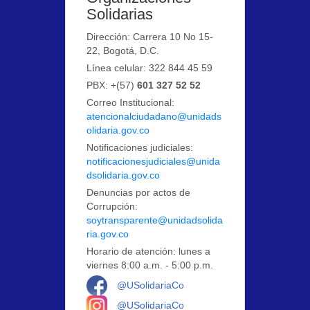
Solidarias
Dirección: Carrera 10 No 15-
22, Bogotá, D.C.
Línea celular: 322 844 45 59
PBX: +(57)
601 327 52 52
Correo Institucional:
atencionalciudadano@unidads
olidaria.gov.co
Notificaciones judiciales:
notificacionesjudiciales@unida
dsolidaria.gov.co
Denuncias por actos de
Corrupción:
soytransparente@unidadsolida
ria.gov.co
Horario de atención: lunes a
viernes 8:00 a.m. - 5:00 p.m.
Logo Facebook
@USolidariaCo
Logo Instagram
@USolidariaCo