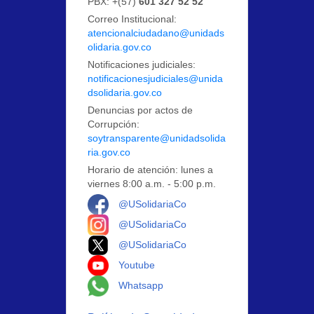
PBX: +(57)
601 327 52 52
Correo Institucional:
atencionalciudadano@unidads
olidaria.gov.co
Notificaciones judiciales:
notificacionesjudiciales@unida
dsolidaria.gov.co
Denuncias por actos de
Corrupción:
soytransparente@unidadsolida
ria.gov.co
Horario de atención: lunes a
viernes 8:00 a.m. - 5:00 p.m.
Logo Facebook
@USolidariaCo
Logo Instagram
@USolidariaCo
Logo X
@USolidariaCo
Logo Youtube
Youtube
Logo Whatsapp
Whatsapp