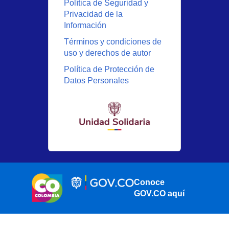
Política de Seguridad y
Privacidad de la
Información
Términos y condiciones de
uso y derechos de autor
Política de Protección de
Datos Personales
Conoce
GOV.CO aquí