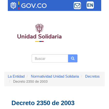
Pasar
al
contenido
principal
Search
Buscar
Buscar
Toggle navi
form
La Entidad
Normatividad Unidad Solidaria
Decretos
Decreto 2350 de 2003
Decreto 2350 de 2003