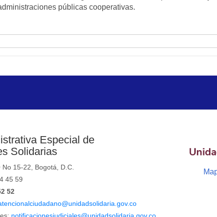
administraciones públicas cooperativas.
strativa Especial de
s Solidarias
0 No 15-22, Bogotá, D.C.
Map
44 45 59
52 52
atencionalciudadano@unidadsolidaria.gov.co
les:
notificacionesjudiciales@unidadsolidaria.gov.co