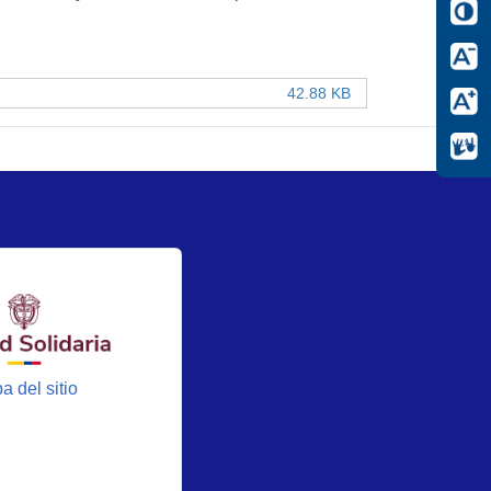
42.88 KB
a del sitio