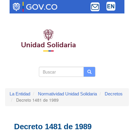
Pasar
al
contenido
principal
Search
Buscar
Buscar
Toggle navi
form
La Entidad
Normatividad Unidad Solidaria
Decretos
Decreto 1481 de 1989
Decreto 1481 de 1989