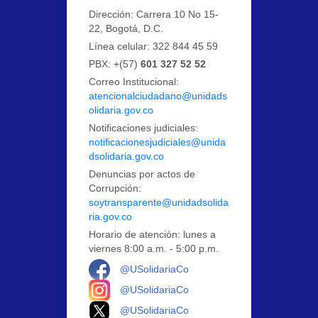
Dirección: Carrera 10 No 15-
22, Bogotá, D.C.
Línea celular: 322 844 45 59
PBX: +(57)
601 327 52 52
Correo Institucional:
atencionalciudadano@unidads
olidaria.gov.co
Notificaciones judiciales:
notificacionesjudiciales@unida
dsolidaria.gov.co
Denuncias por actos de
Corrupción:
soytransparente@unidadsolida
ria.gov.co
Horario de atención: lunes a
viernes 8:00 a.m. - 5:00 p.m.
Logo Facebook
@USolidariaCo
Logo Instagram
@USolidariaCo
Logo X
@USolidariaCo