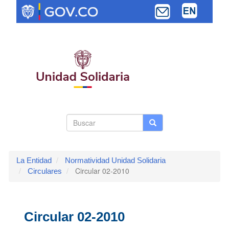
Pasar
al
contenido
principal
Search
Buscar
Buscar
Toggle navi
form
La Entidad
Normatividad Unidad Solidaria
Circular 02-2010
Circulares
Circular 02-2010