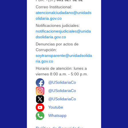
Correo Institucional:
atencionalciudadano@unidads
olidaria.gov.co
Notificaciones judiciales:
notificacionesjudiciales@unida
dsolidaria.gov.co
Denuncias por actos de
Corrupción:
soytransparente@unidadsolida
ria.gov.co
Horario de atención: lunes a
viernes 8:00 a.m. - 5:00 p.m.
Logo Facebook
@USolidariaCo
Logo Instagram
@USolidariaCo
Logo X
@USolidariaCo
Logo Youtube
Youtube
Logo Whatsapp
Whatsapp