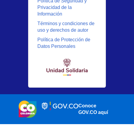
Política de Seguridad y
Privacidad de la
Información
Términos y condiciones de
uso y derechos de autor
Política de Protección de
Datos Personales
Conoce
GOV.CO aquí