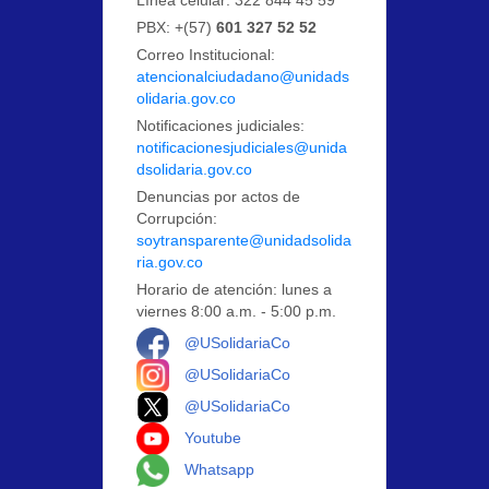
PBX: +(57)
601 327 52 52
Correo Institucional:
atencionalciudadano@unidads
olidaria.gov.co
Notificaciones judiciales:
notificacionesjudiciales@unida
dsolidaria.gov.co
Denuncias por actos de
Corrupción:
soytransparente@unidadsolida
ria.gov.co
Horario de atención: lunes a
viernes 8:00 a.m. - 5:00 p.m.
Logo Facebook
@USolidariaCo
Logo Instagram
@USolidariaCo
Logo X
@USolidariaCo
Logo Youtube
Youtube
Logo Whatsapp
Whatsapp