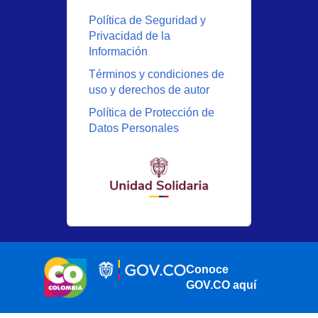
Política de Seguridad y
Privacidad de la
Información
Términos y condiciones de
uso y derechos de autor
Política de Protección de
Datos Personales
Conoce
GOV.CO aquí