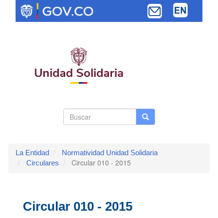
Pasar
al
contenido
principal
Search
Buscar
Buscar
Toggle navi
form
La Entidad
Normatividad Unidad Solidaria
Circular 010 - 2015
Circulares
Circular 010 - 2015