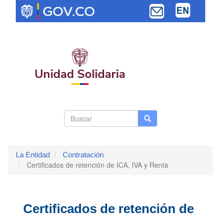
Pasar
al
contenido
principal
Search
Buscar
Buscar
Toggle navi
form
La Entidad
Contratación
Certificados de retención de ICA, IVA y Renta
Certificados de retención de