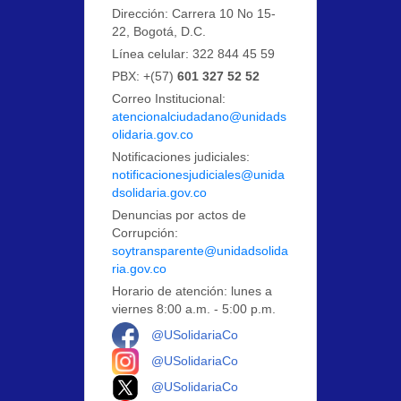
Dirección: Carrera 10 No 15-
22, Bogotá, D.C.
Línea celular: 322 844 45 59
PBX: +(57)
601 327 52 52
Correo Institucional:
atencionalciudadano@unidads
olidaria.gov.co
Notificaciones judiciales:
notificacionesjudiciales@unida
dsolidaria.gov.co
Denuncias por actos de
Corrupción:
soytransparente@unidadsolida
ria.gov.co
Horario de atención: lunes a
viernes 8:00 a.m. - 5:00 p.m.
Logo Facebook
@USolidariaCo
Logo Instagram
@USolidariaCo
Logo X
@USolidariaCo