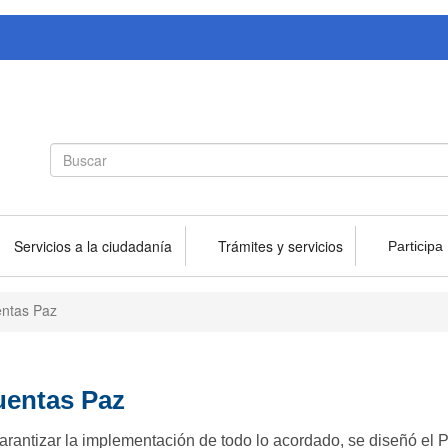
Search
Buscar
form
Servicios a la ciudadanía
Trámites y servicios
Participa
entas Paz
uentas Paz
e garantizar la implementación de todo lo acordado, se diseñó el 