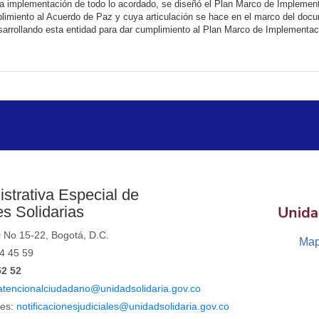
r la implementación de todo lo acordado, se diseñó el Plan Marco de Implementa
mplimiento al Acuerdo de Paz y cuya articulación se hace en el marco del d
sarrollando esta entidad para dar cumplimiento al Plan Marco de Implementa
strativa Especial de
s Solidarias
0 No 15-22, Bogotá, D.C.
Map
44 45 59
52 52
atencionalciudadano@unidadsolidaria.gov.co
les:
notificacionesjudiciales@unidadsolidaria.gov.co