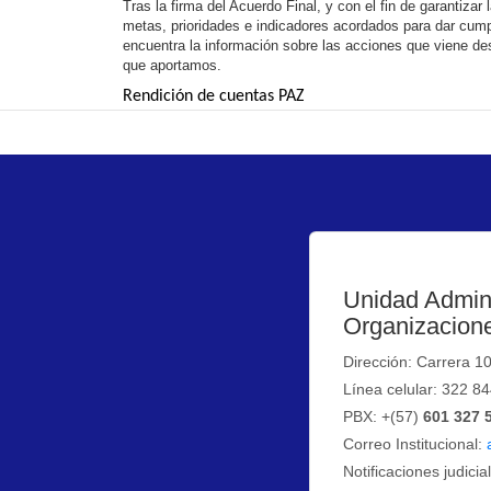
Tras la firma del Acuerdo Final, y con el fin de garantiza
metas, prioridades e indicadores acordados para dar cu
encuentra la información sobre las acciones que viene de
que aportamos.
Rendición de cuentas PAZ
Unidad Admini
Organizacione
Dirección: Carrera 1
Línea celular: 322 8
PBX: +(57)
601 327 
Correo Institucional:
Notificaciones judicia