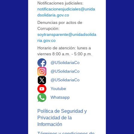
Notificaciones judiciales:
notificacionesjudiciales@unida
dsolidaria.gov.co
Denuncias por actos de
Corrupción:
soytransparente@unidadsolida
ria.gov.co
Horario de atención: lunes a
viernes 8:00 a.m. - 5:00 p.m.
Logo Facebook
@USolidariaCo
Logo Instagram
@USolidariaCo
Logo X
@USolidariaCo
Logo Youtube
Youtube
Logo Whatsapp
Whatsapp
Política de Seguridad y
Privacidad de la
Información
Términos y condiciones de