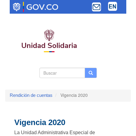
Pasar
al
contenido
principal
Search
Buscar
Buscar
Toggle navi
form
Vigencia 2020
Rendición de cuentas
Vigencia 2020
La Unidad Administrativa Especial de