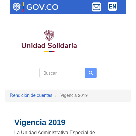
Pasar
al
contenido
principal
Search
Buscar
Buscar
Toggle navi
form
Vigencia 2019
Rendición de cuentas
Vigencia 2019
La Unidad Administrativa Especial de