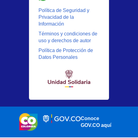
Política de Seguridad y
Privacidad de la
Información
Términos y condiciones de
uso y derechos de autor
Política de Protección de
Datos Personales
Conoce
GOV.CO aquí