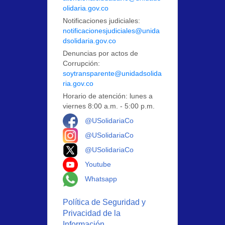
olidaria.gov.co
Notificaciones judiciales:
notificacionesjudiciales@unida
dsolidaria.gov.co
Denuncias por actos de
Corrupción:
soytransparente@unidadsolida
ria.gov.co
Horario de atención: lunes a
viernes 8:00 a.m. - 5:00 p.m.
Logo Facebook
@USolidariaCo
Logo Instagram
@USolidariaCo
Logo X
@USolidariaCo
Logo Youtube
Youtube
Logo Whatsapp
Whatsapp
Política de Seguridad y
Privacidad de la
Información