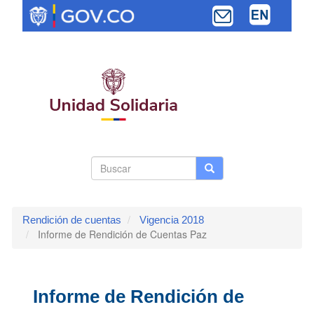
Pasar
al
contenido
principal
Search
Buscar
Buscar
Toggle navi
form
Rendición de cuentas
Vigencia 2018
Informe de Rendición de Cuentas Paz
Informe de Rendición de