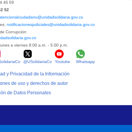
44 45 59
52 52
atencionalciudadano@unidadsolidaria.gov.co
les:
notificacionesjudiciales@unidadsolidaria.gov.co
de Corrupción:
dadsolidaria.gov.co
lunes a viernes 8:00 a.m. - 5:00 p.m.
Facebook
Logo Instagram
Logo X
Logo Youtube
Logo Whatsapp
olidariaCo
@USolidariaCo
Youtube
Whatsapp
dad y Privacidad de la Información
iones de uso y derechos de autor
ción de Datos Personales