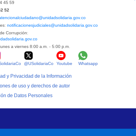
44 45 59
52 52
atencionalciudadano@unidadsolidaria.gov.co
les:
notificacionesjudiciales@unidadsolidaria.gov.co
de Corrupción:
dadsolidaria.gov.co
lunes a viernes 8:00 a.m. - 5:00 p.m.
Facebook
Logo Instagram
Logo X
Logo Youtube
Logo Whatsapp
olidariaCo
@USolidariaCo
Youtube
Whatsapp
dad y Privacidad de la Información
iones de uso y derechos de autor
ción de Datos Personales