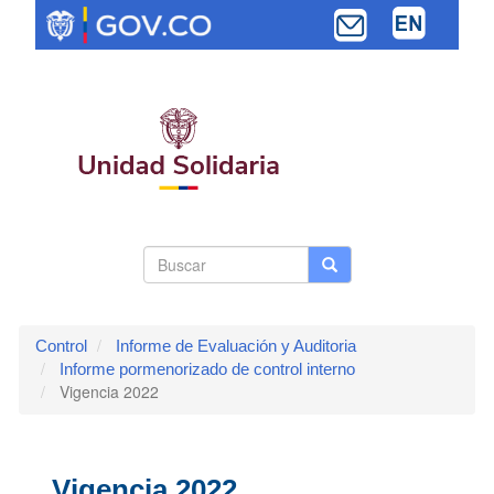
Pasar
al
contenido
principal
Search
Buscar
Buscar
Toggle navi
form
Control
Informe de Evaluación y Auditoria
Informe pormenorizado de control interno
Vigencia 2022
Vigencia 2022