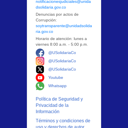
notificacionesjudiciales@unida
dsolidaria.gov.co
Denuncias por actos de
Corrupción:
soytransparente@unidadsolida
ria.gov.co
Horario de atención: lunes a
viernes 8:00 a.m. - 5:00 p.m.
Logo Facebook
@USolidariaCo
Logo Instagram
@USolidariaCo
Logo X
@USolidariaCo
Logo Youtube
Youtube
Logo Whatsapp
Whatsapp
Política de Seguridad y
Privacidad de la
Información
Términos y condiciones de
uso y derechos de autor