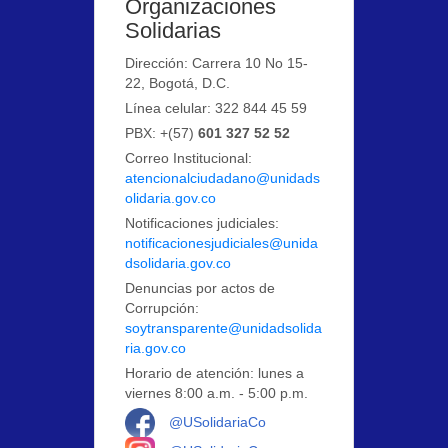
Organizaciones
Solidarias
Dirección: Carrera 10 No 15-
22, Bogotá, D.C.
Línea celular: 322 844 45 59
PBX: +(57)
601 327 52 52
Correo Institucional:
atencionalciudadano@unidads
olidaria.gov.co
Notificaciones judiciales:
notificacionesjudiciales@unida
dsolidaria.gov.co
Denuncias por actos de
Corrupción:
soytransparente@unidadsolida
ria.gov.co
Horario de atención: lunes a
viernes 8:00 a.m. - 5:00 p.m.
Logo Facebook
@USolidariaCo
Logo Instagram