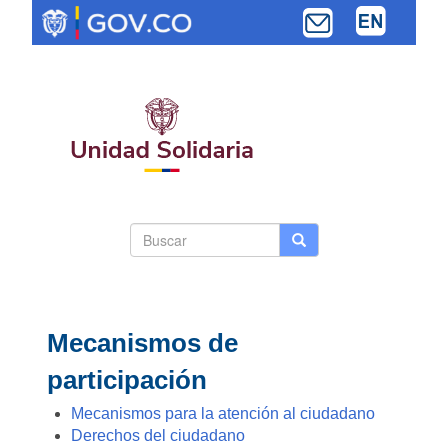
Pasar
al
contenido
principal
Search
Buscar
Buscar
Toggle navi
form
Mecanismos de
participación
Mecanismos para la atención al ciudadano
Derechos del ciudadano