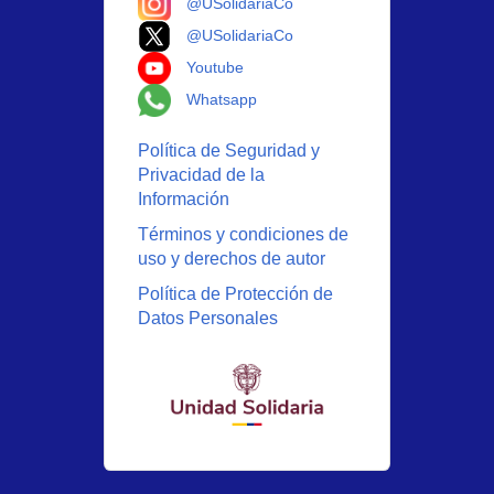
@USolidariaCo
Logo X
@USolidariaCo
Logo Youtube
Youtube
Logo Whatsapp
Whatsapp
Política de Seguridad y
Privacidad de la
Información
Términos y condiciones de
uso y derechos de autor
Política de Protección de
Datos Personales