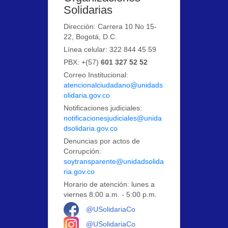
Solidarias
Dirección: Carrera 10 No 15-
22, Bogotá, D.C.
Línea celular: 322 844 45 59
PBX: +(57)
601 327 52 52
Correo Institucional:
atencionalciudadano@unidads
olidaria.gov.co
Notificaciones judiciales:
notificacionesjudiciales@unida
dsolidaria.gov.co
Denuncias por actos de
Corrupción:
soytransparente@unidadsolida
ria.gov.co
Horario de atención: lunes a
viernes 8:00 a.m. - 5:00 p.m.
Logo Facebook
@USolidariaCo
Logo Instagram
@USolidariaCo