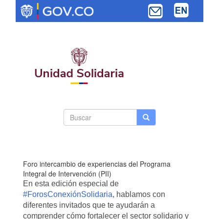
Pasar
al
contenido
principal
Search
Buscar
Buscar
Toggle navi
form
Foro intercambio de experiencias del Programa
Integral de Intervención (PII)
En esta edición especial de
#ForosConexiónSolidaria
, hablamos con
diferentes invitados que te ayudarán a
comprender cómo fortalecer el sector solidario y