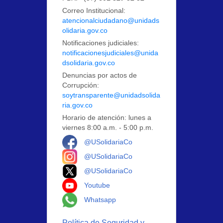
Correo Institucional:
atencionalciudadano@unidads
olidaria.gov.co
Notificaciones judiciales:
notificacionesjudiciales@unida
dsolidaria.gov.co
Denuncias por actos de
Corrupción:
soytransparente@unidadsolida
ria.gov.co
Horario de atención: lunes a
viernes 8:00 a.m. - 5:00 p.m.
Logo Facebook
@USolidariaCo
Logo Instagram
@USolidariaCo
Logo X
@USolidariaCo
Logo Youtube
Youtube
Logo Whatsapp
Whatsapp
Política de Seguridad y