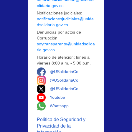
olidaria.gov.co
Notificaciones judiciales:
notificacionesjudiciales@unida
dsolidaria.gov.co
Denuncias por actos de
Corrupción:
soytransparente@unidadsolida
ria.gov.co
Horario de atención: lunes a
viernes 8:00 a.m. - 5:00 p.m.
Logo Facebook
@USolidariaCo
Logo Instagram
@USolidariaCo
Logo X
@USolidariaCo
Logo Youtube
Youtube
Logo Whatsapp
Whatsapp
Política de Seguridad y
Privacidad de la