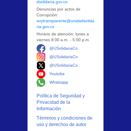
dsolidaria.gov.co
Denuncias por actos de
Corrupción:
soytransparente@unidadsolida
ria.gov.co
Horario de atención: lunes a
viernes 8:00 a.m. - 5:00 p.m.
Logo Facebook
@USolidariaCo
Logo Instagram
@USolidariaCo
Logo X
@USolidariaCo
Logo Youtube
Youtube
Logo Whatsapp
Whatsapp
Política de Seguridad y
Privacidad de la
Información
Términos y condiciones de
uso y derechos de autor