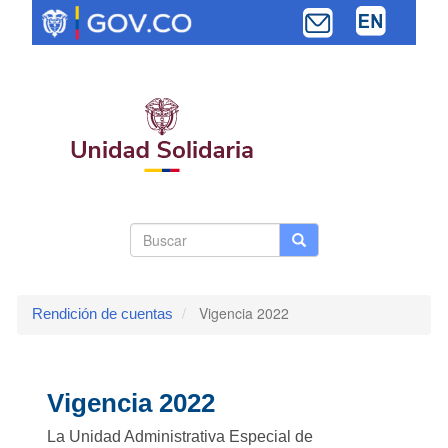
Pasar
al
contenido
principal
Search
Buscar
Buscar
Toggle navi
form
Vigencia 2022
Rendición de cuentas
Vigencia 2022
La Unidad Administrativa Especial de