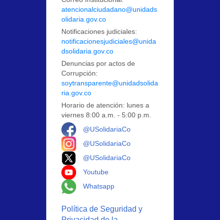
atencionalciudadano@unidads
olidaria.gov.co
Notificaciones judiciales:
notificacionesjudiciales@unida
dsolidaria.gov.co
Denuncias por actos de
Corrupción:
soytransparente@unidadsolida
ria.gov.co
Horario de atención: lunes a
viernes 8:00 a.m. - 5:00 p.m.
Logo Facebook
@USolidariaCo
Logo Instagram
@USolidariaCo
Logo X
@USolidariaCo
Logo Youtube
Youtube
Logo Whatsapp
Whatsapp
Política de Seguridad y
Privacidad de la