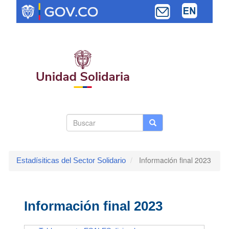
Pasar
al
contenido
principal
Search
Buscar
Buscar
Toggle navi
form
Información final 2023
Estadísiticas del Sector Solidario
Información final 2023