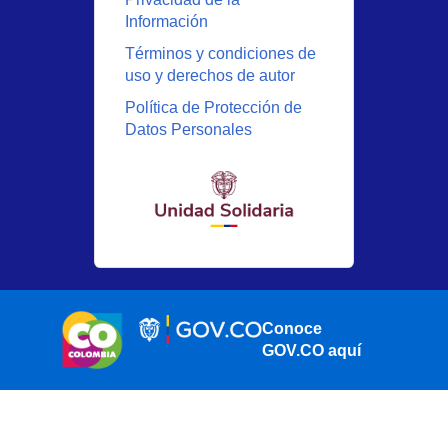
Información
Términos y condiciones de
uso y derechos de autor
Política de Protección de
Datos Personales
Conoce
GOV.CO aquí