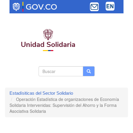
Pasar
al
contenido
principal
Search
Buscar
Buscar
Toggle navi
form
Estadísiticas del Sector Solidario
Operación Estadística de organizaciones de Economía
Solidaria Intervenidas: Supervisión del Ahorro y la Forma
Asociativa Solidaria