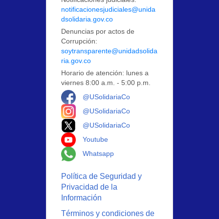
notificacionesjudiciales@unida
dsolidaria.gov.co
Denuncias por actos de
Corrupción:
soytransparente@unidadsolida
ria.gov.co
Horario de atención: lunes a
viernes 8:00 a.m. - 5:00 p.m.
Logo Facebook
@USolidariaCo
Logo Instagram
@USolidariaCo
Logo X
@USolidariaCo
Logo Youtube
Youtube
Logo Whatsapp
Whatsapp
Política de Seguridad y
Privacidad de la
Información
Términos y condiciones de