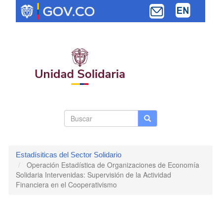
Pasar
al
contenido
principal
Search
Buscar
Buscar
Toggle navi
form
Estadísiticas del Sector Solidario
Operación Estadística de Organizaciones de Economía
Solidaria Intervenidas: Supervisión de la Actividad
Financiera en el Cooperativismo