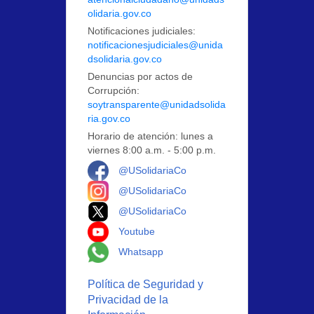
olidaria.gov.co
Notificaciones judiciales:
notificacionesjudiciales@unida
dsolidaria.gov.co
Denuncias por actos de
Corrupción:
soytransparente@unidadsolida
ria.gov.co
Horario de atención: lunes a
viernes 8:00 a.m. - 5:00 p.m.
Logo Facebook
@USolidariaCo
Logo Instagram
@USolidariaCo
Logo X
@USolidariaCo
Logo Youtube
Youtube
Logo Whatsapp
Whatsapp
Política de Seguridad y
Privacidad de la