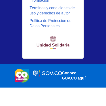
Información
Términos y condiciones de
uso y derechos de autor
Política de Protección de
Datos Personales
Conoce
GOV.CO aquí