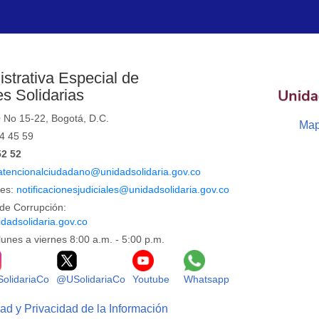
strativa Especial de
s Solidarias
0 No 15-22, Bogotá, D.C.
Map
44 45 59
52 52
atencionalciudadano@unidadsolidaria.gov.co
les:
notificacionesjudiciales@unidadsolidaria.gov.co
de Corrupción:
dadsolidaria.gov.co
lunes a viernes 8:00 a.m. - 5:00 p.m.
Facebook
Logo Instagram
Logo X
Logo Youtube
Logo Whatsapp
olidariaCo
@USolidariaCo
Youtube
Whatsapp
dad y Privacidad de la Información