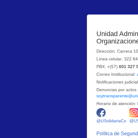
Unidad Admini
Organizacione
Dirección: Carrera 1
Línea celular: 322 8
PBX: +(57)
601 327 
Correo Institucional:
Notificaciones judicia
Denuncias por actos 
soytransparente@uni
Horario de atención: 
Logo 
@USolidariaCo
@US
Política de Seguri