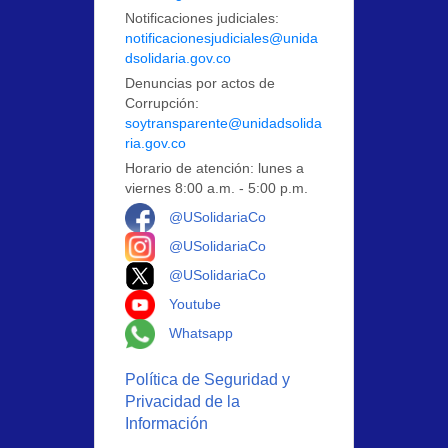
Notificaciones judiciales:
notificacionesjudiciales@unida
dsolidaria.gov.co
Denuncias por actos de
Corrupción:
soytransparente@unidadsolida
ria.gov.co
Horario de atención: lunes a
viernes 8:00 a.m. - 5:00 p.m.
Logo Facebook
@USolidariaCo
Logo Instagram
@USolidariaCo
Logo X
@USolidariaCo
Logo Youtube
Youtube
Logo Whatsapp
Whatsapp
Política de Seguridad y
Privacidad de la
Información