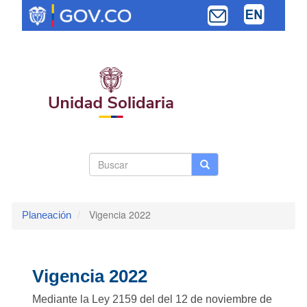
Pasar
al
contenido
principal
Search
Buscar
Buscar
Toggle navi
form
Vigencia 2022
Planeación
Vigencia 2022
Mediante la Ley 2159 del del 12 de noviembre de