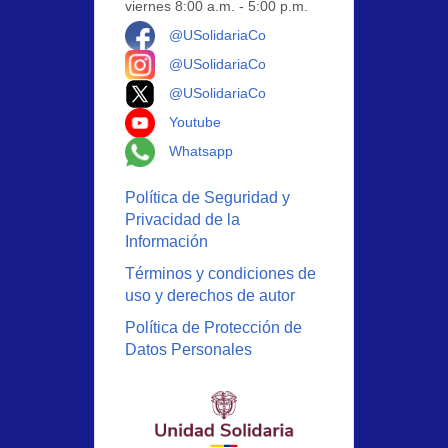
viernes 8:00 a.m. - 5:00 p.m.
Logo Facebook
@USolidariaCo
Logo Instagram
@USolidariaCo
Logo X
@USolidariaCo
Logo Youtube
Youtube
Logo Whatsapp
Whatsapp
Política de Seguridad y
Privacidad de la
Información
Términos y condiciones de
uso y derechos de autor
Política de Protección de
Datos Personales