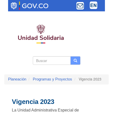
Pasar
al
contenido
principal
Search
Buscar
Buscar
Toggle navi
form
Vigencia 2023
Planeación
Programas y Proyectos
Vigencia 2023
La Unidad Administrativa Especial de