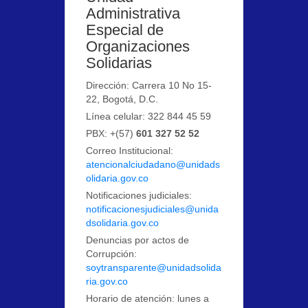
Administrativa
Especial de
Organizaciones
Solidarias
Dirección: Carrera 10 No 15-
22, Bogotá, D.C.
Línea celular: 322 844 45 59
PBX: +(57)
601 327 52 52
Correo Institucional:
atencionalciudadano@unidads
olidaria.gov.co
Notificaciones judiciales:
notificacionesjudiciales@unida
dsolidaria.gov.co
Denuncias por actos de
Corrupción:
soytransparente@unidadsolida
ria.gov.co
Horario de atención: lunes a