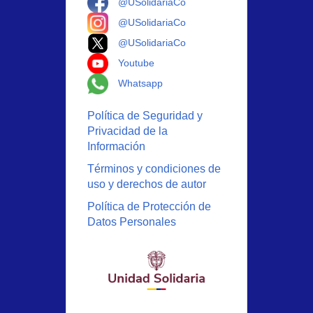
@USolidariaCo
Logo Instagram
@USolidariaCo
Logo X
@USolidariaCo
Logo Youtube
Youtube
Logo Whatsapp
Whatsapp
Política de Seguridad y
Privacidad de la
Información
Términos y condiciones de
uso y derechos de autor
Política de Protección de
Datos Personales