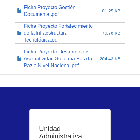
Ficha Proyecto Gestión
81.25 KB
Documental.pdf
Ficha Proyecto Fortalecimiento
de la Infraestructura
79.78 KB
Tecnológica.pdf
Ficha Proyecto Desarrollo de
Asociatividad Solidaria Para la
204.43 KB
Paz a Nivel Nacional.pdf
Unidad
Administrativa