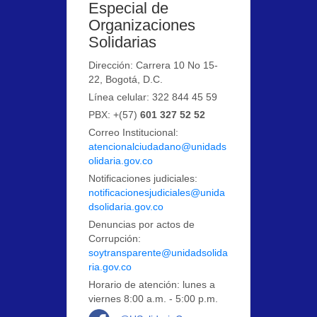
Especial de
Organizaciones
Solidarias
Dirección: Carrera 10 No 15-
22, Bogotá, D.C.
Línea celular: 322 844 45 59
PBX: +(57)
601 327 52 52
Correo Institucional:
atencionalciudadano@unidads
olidaria.gov.co
Notificaciones judiciales:
notificacionesjudiciales@unida
dsolidaria.gov.co
Denuncias por actos de
Corrupción:
soytransparente@unidadsolida
ria.gov.co
Horario de atención: lunes a
viernes 8:00 a.m. - 5:00 p.m.
Logo Facebook