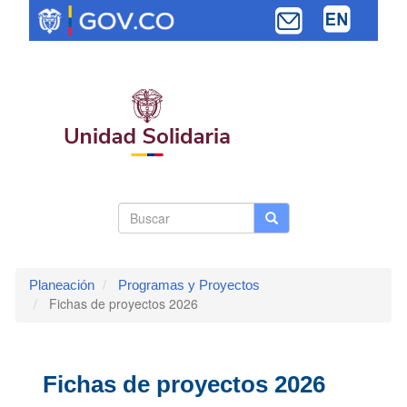
Pasar
al
contenido
principal
Search
Buscar
Buscar
Toggle navi
form
Planeación
Programas y Proyectos
Fichas de proyectos 2026
Fichas de proyectos 2026