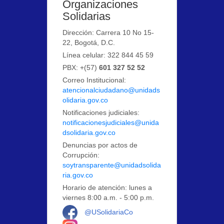
Organizaciones
Solidarias
Dirección: Carrera 10 No 15-
22, Bogotá, D.C.
Línea celular: 322 844 45 59
PBX: +(57)
601 327 52 52
Correo Institucional:
atencionalciudadano@unidads
olidaria.gov.co
Notificaciones judiciales:
notificacionesjudiciales@unida
dsolidaria.gov.co
Denuncias por actos de
Corrupción:
soytransparente@unidadsolida
ria.gov.co
Horario de atención: lunes a
viernes 8:00 a.m. - 5:00 p.m.
Logo Facebook
@USolidariaCo
Logo Instagram