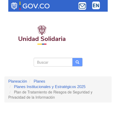
Pasar
al
contenido
principal
Search
Buscar
Buscar
Toggle navi
form
Planeación
Planes
Planes Institucionales y Estratégicos 2025
Plan de Tratamiento de Riesgos de Seguridad y
Privacidad de la Información