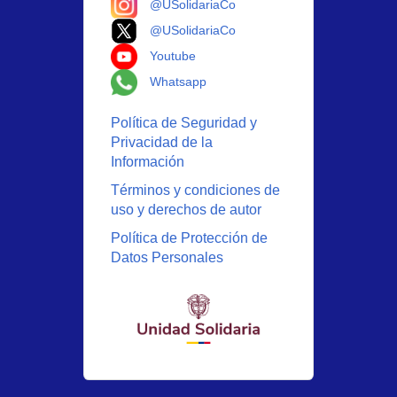
@USolidariaCo
Logo X
@USolidariaCo
Logo Youtube
Youtube
Logo Whatsapp
Whatsapp
Política de Seguridad y
Privacidad de la
Información
Términos y condiciones de
uso y derechos de autor
Política de Protección de
Datos Personales