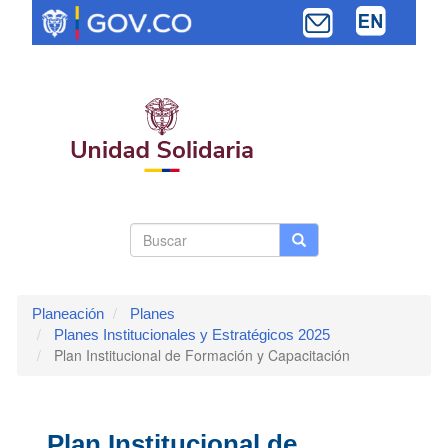
Pasar
al
contenido
principal
Search
Buscar
Buscar
Toggle navi
form
Planeación
Planes
Planes Institucionales y Estratégicos 2025
Plan Institucional de Formación y Capacitación
Plan Institucional de