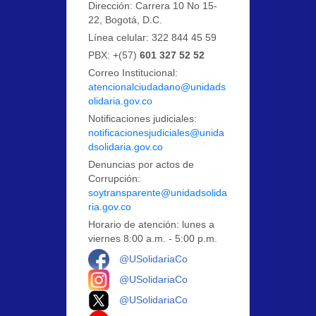
Dirección: Carrera 10 No 15-
22, Bogotá, D.C.
Línea celular: 322 844 45 59
PBX: +(57)
601 327 52 52
Correo Institucional:
atencionalciudadano@unidads
olidaria.gov.co
Notificaciones judiciales:
notificacionesjudiciales@unida
dsolidaria.gov.co
Denuncias por actos de
Corrupción:
soytransparente@unidadsolida
ria.gov.co
Horario de atención: lunes a
viernes 8:00 a.m. - 5:00 p.m.
Logo Facebook
@USolidariaCo
Logo Instagram
@USolidariaCo
Logo X
@USolidariaCo