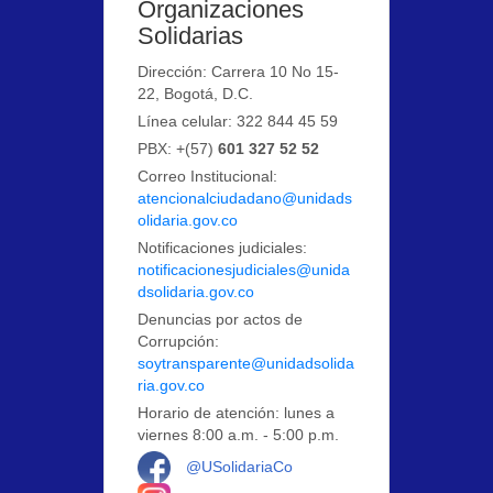
Organizaciones
Solidarias
Dirección: Carrera 10 No 15-
22, Bogotá, D.C.
Línea celular: 322 844 45 59
PBX: +(57)
601 327 52 52
Correo Institucional:
atencionalciudadano@unidads
olidaria.gov.co
Notificaciones judiciales:
notificacionesjudiciales@unida
dsolidaria.gov.co
Denuncias por actos de
Corrupción:
soytransparente@unidadsolida
ria.gov.co
Horario de atención: lunes a
viernes 8:00 a.m. - 5:00 p.m.
Logo Facebook
@USolidariaCo
Logo Instagram