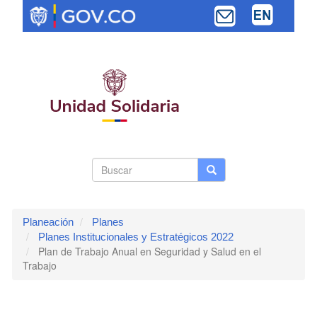
Pasar
al
contenido
principal
Search
Buscar
Buscar
Toggle navi
form
Planeación
Planes
Planes Institucionales y Estratégicos 2022
Plan de Trabajo Anual en Seguridad y Salud en el
Trabajo