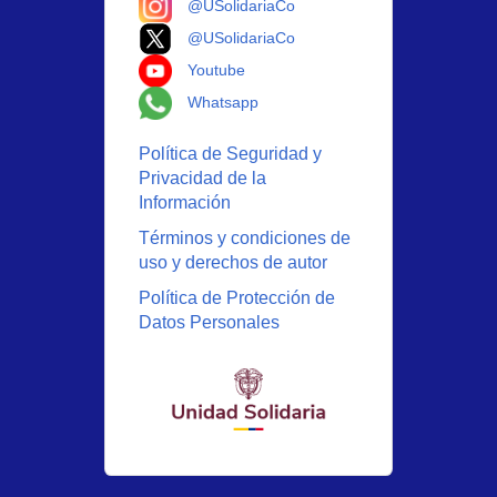
@USolidariaCo
Logo X
@USolidariaCo
Logo Youtube
Youtube
Logo Whatsapp
Whatsapp
Política de Seguridad y
Privacidad de la
Información
Términos y condiciones de
uso y derechos de autor
Política de Protección de
Datos Personales