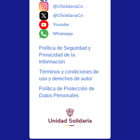
Logo Instagram
@USolidariaCo
Logo X
@USolidariaCo
Logo Youtube
Youtube
Logo Whatsapp
Whatsapp
Política de Seguridad y
Privacidad de la
Información
Términos y condiciones de
uso y derechos de autor
Política de Protección de
Datos Personales