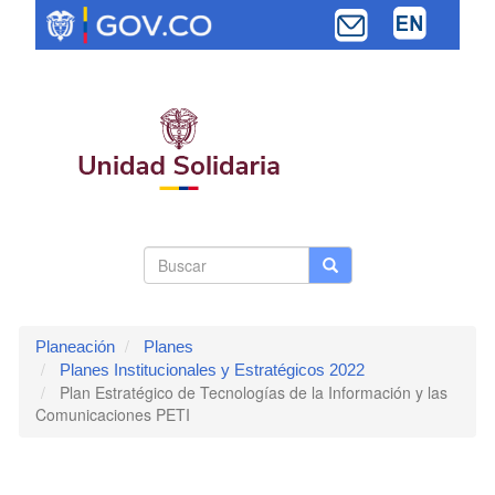
Pasar
al
contenido
principal
Search
Buscar
Buscar
Toggle navi
form
Planeación
Planes
Planes Institucionales y Estratégicos 2022
Plan Estratégico de Tecnologías de la Información y las
Comunicaciones PETI