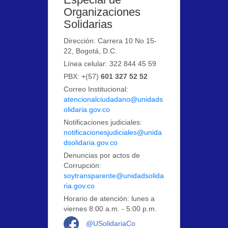
Organizaciones
Solidarias
Dirección: Carrera 10 No 15-
22, Bogotá, D.C.
Línea celular: 322 844 45 59
PBX: +(57)
601 327 52 52
Correo Institucional:
atencionalciudadano@unidads
olidaria.gov.co
Notificaciones judiciales:
notificacionesjudiciales@unida
dsolidaria.gov.co
Denuncias por actos de
Corrupción:
soytransparente@unidadsolida
ria.gov.co
Horario de atención: lunes a
viernes 8:00 a.m. - 5:00 p.m.
Logo Facebook
@USolidariaCo