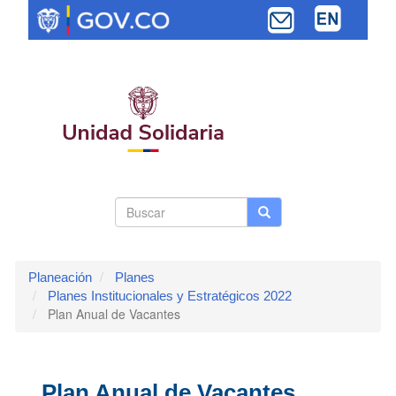
Pasar
al
contenido
principal
Search
Buscar
Buscar
Toggle navi
form
Planeación
Planes
Planes Institucionales y Estratégicos 2022
Plan Anual de Vacantes
Plan Anual de Vacantes