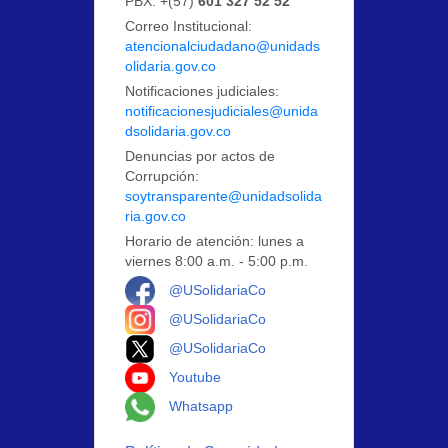
PBX: +(57)
601 327 52 52
Correo Institucional:
atencionalciudadano@unidads
olidaria.gov.co
Notificaciones judiciales:
notificacionesjudiciales@unida
dsolidaria.gov.co
Denuncias por actos de
Corrupción:
soytransparente@unidadsolida
ria.gov.co
Horario de atención: lunes a
viernes 8:00 a.m. - 5:00 p.m.
Logo Facebook
@USolidariaCo
Logo Instagram
@USolidariaCo
Logo X
@USolidariaCo
Logo Youtube
Youtube
Logo Whatsapp
Whatsapp