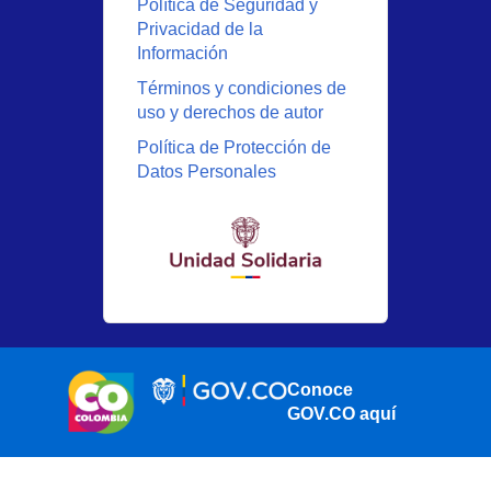
Política de Seguridad y
Privacidad de la
Información
Términos y condiciones de
uso y derechos de autor
Política de Protección de
Datos Personales
Conoce
GOV.CO aquí