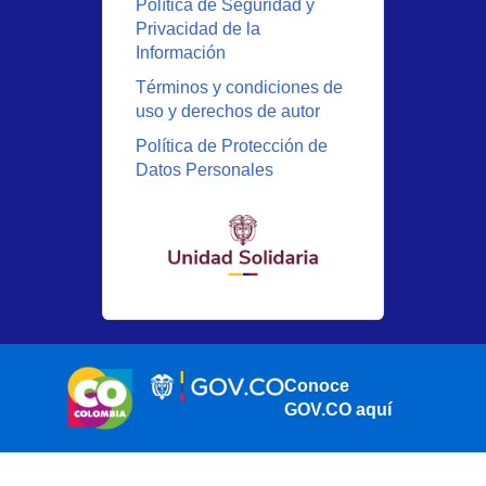
Política de Seguridad y
Privacidad de la
Información
Términos y condiciones de
uso y derechos de autor
Política de Protección de
Datos Personales
Conoce
GOV.CO aquí