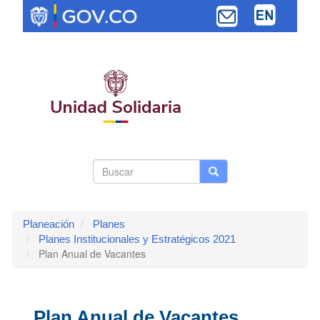
Pasar
al
contenido
principal
Search
Buscar
Buscar
Toggle navi
form
Planeación
Planes
Planes Institucionales y Estratégicos 2021
Plan Anual de Vacantes
Plan Anual de Vacantes