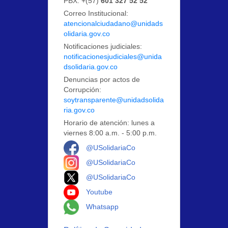
PBX: +(57)
601 327 52 52
Correo Institucional:
atencionalciudadano@unidads
olidaria.gov.co
Notificaciones judiciales:
notificacionesjudiciales@unida
dsolidaria.gov.co
Denuncias por actos de
Corrupción:
soytransparente@unidadsolida
ria.gov.co
Horario de atención: lunes a
viernes 8:00 a.m. - 5:00 p.m.
Logo Facebook
@USolidariaCo
Logo Instagram
@USolidariaCo
Logo X
@USolidariaCo
Logo Youtube
Youtube
Logo Whatsapp
Whatsapp