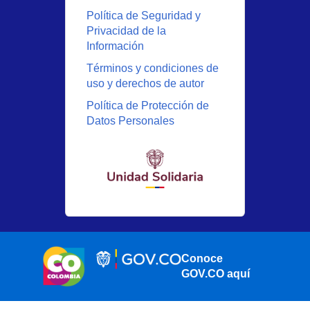
Política de Seguridad y
Privacidad de la
Información
Términos y condiciones de
uso y derechos de autor
Política de Protección de
Datos Personales
Conoce
GOV.CO aquí