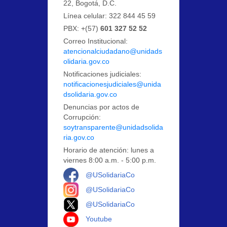
22, Bogotá, D.C.
Línea celular: 322 844 45 59
PBX: +(57)
601 327 52 52
Correo Institucional:
atencionalciudadano@unidads
olidaria.gov.co
Notificaciones judiciales:
notificacionesjudiciales@unida
dsolidaria.gov.co
Denuncias por actos de
Corrupción:
soytransparente@unidadsolida
ria.gov.co
Horario de atención: lunes a
viernes 8:00 a.m. - 5:00 p.m.
Logo Facebook
@USolidariaCo
Logo Instagram
@USolidariaCo
Logo X
@USolidariaCo
Logo Youtube
Youtube