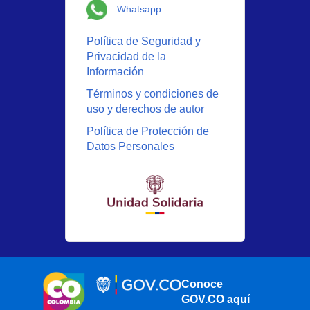
Logo Whatsapp
Whatsapp
Política de Seguridad y
Privacidad de la
Información
Términos y condiciones de
uso y derechos de autor
Política de Protección de
Datos Personales
Conoce
GOV.CO aquí