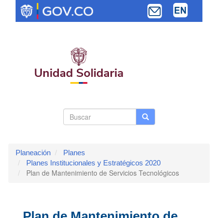
Pasar
al
contenido
principal
Search
Buscar
Buscar
Toggle navi
form
Planeación
Planes
Planes Institucionales y Estratégicos 2020
Plan de Mantenimiento de Servicios Tecnológicos
Plan de Mantenimiento de