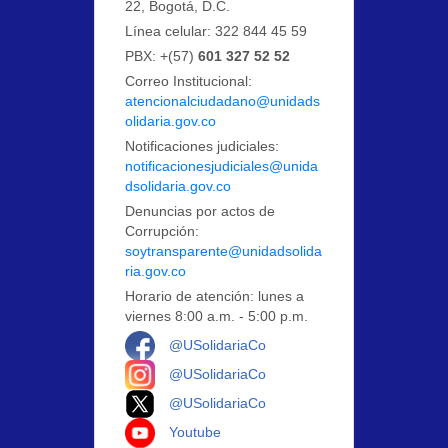
22, Bogotá, D.C.
Línea celular: 322 844 45 59
PBX: +(57)
601 327 52 52
Correo Institucional:
atencionalciudadano@unidads
olidaria.gov.co
Notificaciones judiciales:
notificacionesjudiciales@unida
dsolidaria.gov.co
Denuncias por actos de
Corrupción:
soytransparente@unidadsolida
ria.gov.co
Horario de atención: lunes a
viernes 8:00 a.m. - 5:00 p.m.
Logo Facebook
@USolidariaCo
Logo Instagram
@USolidariaCo
Logo X
@USolidariaCo
Logo Youtube
Youtube