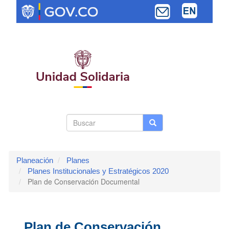
Pasar
al
contenido
principal
Search
Buscar
Buscar
Toggle navi
form
Planeación
Planes
Planes Institucionales y Estratégicos 2020
Plan de Conservación Documental
Plan de Conservación