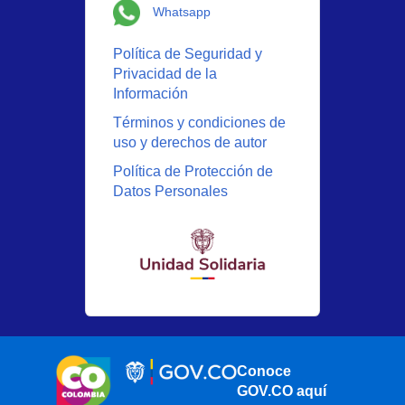
Logo Whatsapp
Whatsapp
Política de Seguridad y
Privacidad de la
Información
Términos y condiciones de
uso y derechos de autor
Política de Protección de
Datos Personales
Conoce
GOV.CO aquí