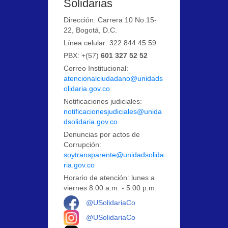
Solidarias
Dirección: Carrera 10 No 15-
22, Bogotá, D.C.
Línea celular: 322 844 45 59
PBX: +(57)
601 327 52 52
Correo Institucional:
atencionalciudadano@unidads
olidaria.gov.co
Notificaciones judiciales:
notificacionesjudiciales@unida
dsolidaria.gov.co
Denuncias por actos de
Corrupción:
soytransparente@unidadsolida
ria.gov.co
Horario de atención: lunes a
viernes 8:00 a.m. - 5:00 p.m.
Logo Facebook
@USolidariaCo
Logo Instagram
@USolidariaCo