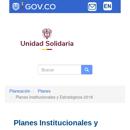
Pasar
al
contenido
principal
Search
Buscar
Buscar
Toggle navi
form
Planeación
Planes
Planes Institucionales y Estratégicos 2018
Planes Institucionales y