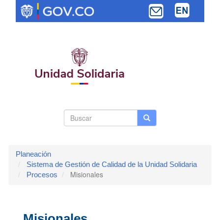
Pasar
al
contenido
principal
Search
Buscar
Buscar
Toggle navi
form
Planeación
Sistema de Gestión de Calidad de la Unidad Solidaria
Misionales
Procesos
Misionales