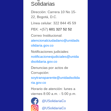
Solidarias
Dirección: Carrera 10 No 15-
22, Bogotá, D.C.
Línea celular: 322 844 45 59
PBX: +(57)
601 327 52 52
Correo Institucional:
atencionalciudadano@unidads
olidaria.gov.co
Notificaciones judiciales:
notificacionesjudiciales@unida
dsolidaria.gov.co
Denuncias por actos de
Corrupción:
soytransparente@unidadsolida
ria.gov.co
Horario de atención: lunes a
viernes 8:00 a.m. - 5:00 p.m.
Logo Facebook
@USolidariaCo
Logo Instagram
@USolidariaCo