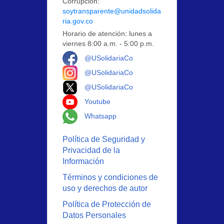
Corrupción:
soytransparente@unidadsolida
ria.gov.co
Horario de atención: lunes a
viernes 8:00 a.m. - 5:00 p.m.
Logo Facebook
@USolidariaCo
Logo Instagram
@USolidariaCo
Logo X
@USolidariaCo
Logo Youtube
Youtube
Logo Whatsapp
Whatsapp
Política de Seguridad y
Privacidad de la
Información
Términos y condiciones de
uso y derechos de autor
Política de Protección de
Datos Personales