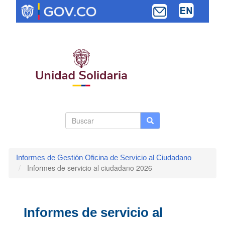
Pasar
al
contenido
principal
Search
Buscar
Buscar
Toggle navi
form
Informes de Gestión Oficina de Servicio al Ciudadano
Informes de servicio al ciudadano 2026
Informes de servicio al