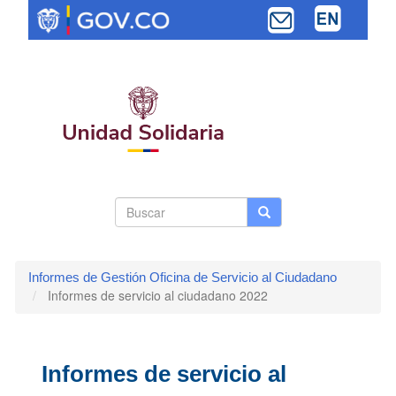
Pasar
al
contenido
principal
Search
Buscar
Buscar
Toggle navi
form
Informes de Gestión Oficina de Servicio al Ciudadano
Informes de servicio al ciudadano 2022
Informes de servicio al