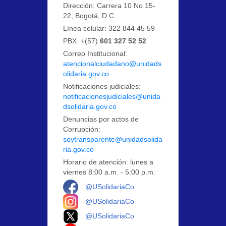
Dirección: Carrera 10 No 15-
22, Bogotá, D.C.
Línea celular: 322 844 45 59
PBX: +(57)
601 327 52 52
Correo Institucional:
atencionalciudadano@unidads
olidaria.gov.co
Notificaciones judiciales:
notificacionesjudiciales@unida
dsolidaria.gov.co
Denuncias por actos de
Corrupción:
soytransparente@unidadsolida
ria.gov.co
Horario de atención: lunes a
viernes 8:00 a.m. - 5:00 p.m.
Logo Facebook
@USolidariaCo
Logo Instagram
@USolidariaCo
Logo X
@USolidariaCo