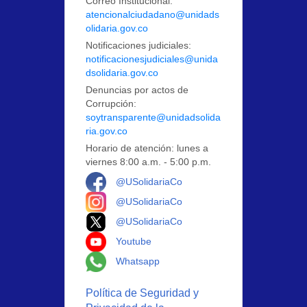
Correo Institucional:
atencionalciudadano@unidads
olidaria.gov.co
Notificaciones judiciales:
notificacionesjudiciales@unida
dsolidaria.gov.co
Denuncias por actos de
Corrupción:
soytransparente@unidadsolida
ria.gov.co
Horario de atención: lunes a
viernes 8:00 a.m. - 5:00 p.m.
Logo Facebook
@USolidariaCo
Logo Instagram
@USolidariaCo
Logo X
@USolidariaCo
Logo Youtube
Youtube
Logo Whatsapp
Whatsapp
Política de Seguridad y